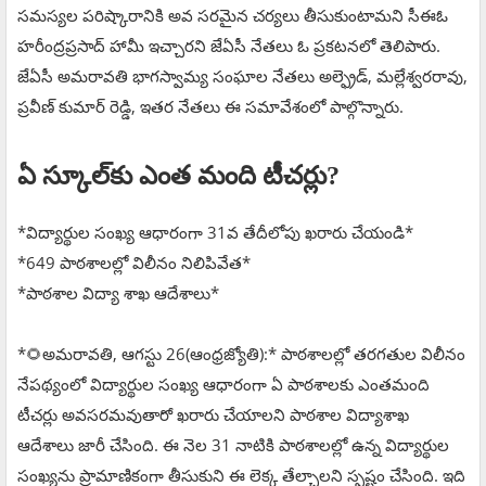
సమస్యల పరిష్కారానికి అవ సరమైన చర్యలు తీసుకుంటామని సీఈఓ
హరీంద్రప్రసాద్ హామీ ఇచ్చారని జేఏసీ నేతలు ఓ ప్రకటనలో తెలిపారు.
జేఏసీ అమరావతి భాగస్వామ్య సంఘాల నేతలు అల్ఫ్రెడ్, మల్లేశ్వరరావు,
ప్రవీణ్ కుమార్ రెడ్డి, ఇతర నేతలు ఈ సమావేశంలో పాల్గొన్నారు.
ఏ స్కూల్‌కు ఎంత మంది టీచర్లు?
*విద్యార్థుల సంఖ్య ఆధారంగా 31వ తేదీలోపు ఖరారు చేయండి*
*649 పాఠశాలల్లో విలీనం నిలిపివేత*
*పాఠశాల విద్యా శాఖ ఆదేశాలు*
*🌻అమరావతి, ఆగస్టు 26(ఆంధ్రజ్యోతి):* పాఠశాలల్లో తరగతుల విలీనం
నేపథ్యంలో విద్యార్థుల సంఖ్య ఆధారంగా ఏ పాఠశాలకు ఎంతమంది
టీచర్లు అవసరమవుతారో ఖరారు చేయాలని పాఠశాల విద్యాశాఖ
ఆదేశాలు జారీ చేసింది. ఈ నెల 31 నాటికి పాఠశాలల్లో ఉన్న విద్యార్థుల
సంఖ్యను ప్రామాణికంగా తీసుకుని ఈ లెక్క తేల్చాలని స్పష్టం చేసింది. ఇది