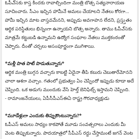
ఓపీఎ్‌సకు కాస్త కిందకు రావాల్సిందిగా మంత్రి బొత్స సత్యనారాయణ
సూచించారు. సీఎం ఇచ్చిన హామీనే అమలు చేయాలని నేతలు కోరగా...
హామీ ఇచ్చిన మాట వాస్తవమేనని, అప్పుడు అవగాహన లేదని, ప్రస్త్తుతం
ఆర్థిక పరిస్థితులు భిన్నంగా ఉన్నాయని బొత్స అన్నారు. తాము ఓపీఎ్‌సకు
మాత్రమే కట్టుబడి ఉన్నామని ఉద్యోగ సంఘాల నేతలు ముక్తకంఠంతో
చెప్పారు. దీంతో చర్చలు అసంపూర్ణంగా ముగిశాయి.
*మళ్లీ పాత పాటే పాడుతున్నారు*
ఆర్థిక మంత్రి బుగ్గన వచ్చారు కాబట్టి ఏదైనా తీపి కబురు చెబుతారేమోనని
చాలా ఆశగా వచ్చాం. గతంలో ప్రభుత్వం ఏం చెప్పిందో ఇప్పుడు కూడా అదే
చెప్పింది. ఒక అడుగు ముందుకు వేసి హెల్త్‌ బెనిఫిట్స్‌ ఇస్తామని చెప్పింది.
- రామాంజనేయులు, ఏపీసీపీఎస్ఈఏ రాష్ట్ర గౌరవాధ్యక్షుడు
*మూడేళ్లుగా ఎందుకు తిప్పుకొంటున్నారు?*
ఓపీఎస్‌ అమలు సాధ్యం కాకపోతే మూడు సంవత్సరాలు ఎందుకు మీ
వెంట తిప్పుకున్నారు. పాదయాత్రలో సీపీఎస్‌ రద్దు చేస్తామంటే జగన్‌ వెంట