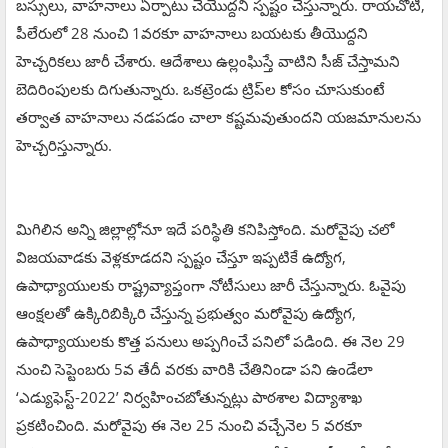
బస్సులు, వాహనాలు ఏర్పాటు చేయొద్దని స్పష్టం చేస్తున్నారు. రాయచోటి,
పీలేరులో 28 నుంచి 1వరకూ వాహనాలు బయటకు తీయొద్దని
హెచ్చరికలు జారీ చేశారు. ఆదేశాలు ఉల్లంఘిస్తే వాటిని సీజ్‌ చేస్తామని
బెదిరింపులకు దిగుతున్నారు. ఒకట్రెండు ట్రిప్‌ల కోసం చూసుకుంటే
తర్వాత వాహనాలు నడపడం చాలా కష్టమవుతుందని యజమానులను
హెచ్చరిస్తున్నారు.
మిగిలిన అన్ని జిల్లాల్లోనూ ఇదే పరిస్థితి కనిపిస్తోంది. మరోవైపు చలో
విజయవాడకు వెళ్లకూడదని స్పష్టం చేస్తూ ఇప్పటికే ఉద్యోగ,
ఉపాధ్యాయులకు రాష్ట్రవ్యాప్తంగా నోటీసులు జారీ చేస్తున్నారు. ఓవైపు
ఆంక్షలతో ఉక్కిరిబిక్కిరి చేస్తున్న ప్రభుత్వం మరోవైపు ఉద్యోగ,
ఉపాధ్యాయులకు కొత్త పనులు అప్పగించే పనిలో పడింది. ఈ నెల 29
నుంచి సెప్టెంబరు 5వ తేదీ వరకు వారికి చేతినిండా పని ఉండేలా
‘ఎడ్యుఫెస్ట్‌-2022’ నిర్వహించబోతున్నట్లు పాఠశాల విద్యాశాఖ
ప్రకటించింది. మరోవైపు ఈ నెల 25 నుంచి వచ్చేనెల 5 వరకూ