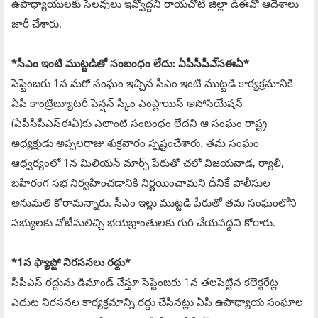
ఉపాధ్యాయులకు సెలవులు ఇవ్వొద్దని రాయచోటి జిల్లా డీఈవో ఆదేశాలు
జారీ చేశారు.
*సీఎం ఇంటి ముట్టడితో సంబంధం లేదు: ఏపీసీపీఎ్‌సఈఏ*
సెప్టెంబరు 1న మరో సంఘం ఇచ్చిన సీఎం ఇంటి ముట్టడి కార్యక్రమానికి
ఏపీ కాంట్రిబ్యూటరీ పెన్షన్‌ స్కీం ఎంప్లాయిస్‌ అసోసియేషన్‌
(ఏపీసీపీఎస్ఈఏ)కు ఎలాంటి సంబంధం లేదని ఆ సంఘం రాష్ట్ర
అధ్యక్షుడు అప్పలరాజు శుక్రవారం స్పష్టంచేశారు. తమ సంఘం
ఆధ్వర్యంలో 1న మిలియన్‌ మార్చ్‌ పేరుతో చలో విజయవాడ, ర్యాలీ,
బహిరంగ సభ నిర్వహించడానికి నిర్ణయించామని దీనికే పోలీసుల
అనుమతి కోరామన్నారు. సీఎం ఇల్లు ముట్టడి పేరుతో తమ సంఘంలోని
సభ్యులకు నోటీసులిచ్చి భయభ్రాంతులకు గురి చేయవద్దని కోరారు.
*1న ఫ్యాప్టో నిరసనలు రద్దు*
సీపీఎస్‌ రద్దును డిమాండ్‌ చేస్తూ సెప్టెంబరు 1న తలపెట్టిన కలెక్టరేట్ల
ఎదుట నిరసనల కార్యక్రమాన్ని రద్దు చేసినట్లు ఏపీ ఉపాధ్యాయ సంఘాల