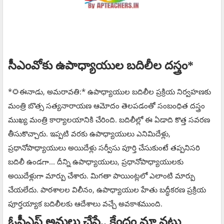
సీఎంవోకు ఉపాధ్యాయుల బదిలీల దస్త్రం*
*🌻ఈనాడు, అమరావతి:* ఉపాధ్యాయుల బదిలీల ప్రక్రియ నిర్వహణకు
మంత్రి బొత్స సత్యనారాయణ ఆమోదం తెలపడంతో సంబంధిత దస్త్రం
ముఖ్య మంత్రి కార్యాలయానికి చేరింది. బదిలీల్లో ఈ ఏడాది కొత్త సవరణ
తీసుకొచ్చారు. ఇప్పటి వరకు ఉపాధ్యాయులు ఎనిమిదేళ్లు,
ప్రధానోపాధ్యాయులు అయిదేళ్లు సర్వీసు పూర్తి చేసుకుంటే తప్పనిసరి
బదిలీ ఉండగా... దీన్ని ఉపాధ్యాయులు, ప్రధానోపాధ్యాయులకు
అయిదేళ్లుగా మార్పు చేశారు. మిగతా పాయింట్లలో ఎలాంటి మార్పు
చేయలేదు. పాఠశాలల విలీనం, ఉపాధ్యాయుల హేతు బద్ధీకరణ ప్రక్రియ
పూర్తయ్యాక బదిలీలకు ఆదేశాలు వచ్చే అవకాశముంది.
ఓపీఎస్‌ అమలు చేస్తే.. కేంద్రం మా నట్లు