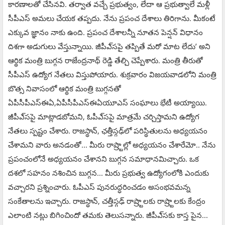
కారణాలతో చేసినవి. తర్వాత వచ్చే ప్రభుత్వం, లేదా ఆ ప్రభుత్వాలే మళ్లీ
సీపీఎస్‌ అమలు చేయక తప్పదు. నేను ప్రపంచ దేశాలు తిరిగాను. మీకంటే
ఎక్కువ జ్ఞానం నాకు ఉంది. ప్రపంచ దేశాలన్నీ నూతన పెన్షన్‌ విధానం
దిశగా అడుగులు వేస్తున్నాయి. జీపీఎ్‌సపై తప్పితే మరో మాట లేదు’ అని
ఆర్థిక మంత్రి బుగ్గన రాజేంద్రనాథ్‌ రెడ్డి తేల్చి చెప్పేశారు. మంత్రి తీరుతో
సీపీఎస్‌ ఉద్యోగ నేతలు విస్తుపోయారు. శుక్రవారం విజయవాడలోని మంత్రి
బొత్స నివాసంలో ఆర్థిక మంత్రి బుగ్గనతో
ఏపీసీపీఎస్ఈఏ,ఏపీసీపీఎస్ఈఏయూఎస్‌ సంఘాలు భేటీ అయ్యాయి.
జీపీఎ్‌సపై మాట్లాడబోమని, ఓపీఎ్‌సపై మాత్రమే చర్చిస్తామని ఉద్యోగ
నేతలు స్పష్టం చేశారు. రాజస్థాన్‌, ఛత్తీస్గఢ్‌లో పరిస్థితులను అధ్యయనం
చేశామని వారు అనడంతో... మీరు రాష్ర్టాల్లో అధ్యయనం చేశారేమో.. నేను
ప్రపంచంలోనే అధ్యయనం చేశానని బుగ్గన సమాధానమిచ్చారు. ఒక
దశలో సహనం నశించిన బుగ్గన... మీరు ప్రభుత్వ ఉద్యోగంలోకి ఎందుకు
వచ్చారని ప్రశ్నించారు. ఓపీఎస్‌ పునరుద్ధరించడం అసంభవమన్న
సంకేతాలను ఇచ్చారు. రాజస్థాన్‌, చత్తీస్గఢ్‌ రాష్ర్టాలకు రాష్ర్టాలకు కేంద్రం
ఎలాంటి నట్లు బిగించిందో తమకు తెలుసన్నారు. జీపీఎ్‌సకు కాస్త పైన...