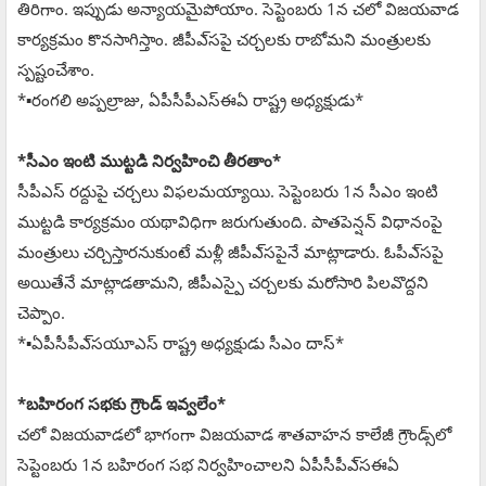
తిరిగాం. ఇప్పుడు అన్యాయమైపోయాం. సెప్టెంబరు 1న చలో విజయవాడ
కార్యక్రమం కొనసాగిస్తాం. జీపీఎ్‌సపై చర్చలకు రాబోమని మంత్రులకు
స్పష్టంచేశాం.
*▪️రంగలి అప్పల్రాజు, ఏపీసీపీఎస్ఈఏ రాష్ట్ర అధ్యక్షుడు*
*సీఎం ఇంటి ముట్టడి నిర్వహించి తీరతాం*
సీపీఎస్‌ రద్దుపై చర్చలు విఫలమయ్యాయి. సెప్టెంబరు 1న సీఎం ఇంటి
ముట్టడి కార్యక్రమం యథావిధిగా జరుగుతుంది. పాతపెన్షన్‌ విధానంపై
మంత్రులు చర్చిస్తారనుకుంటే మళ్లీ జీపీఎ్‌సపైనే మాట్లాడారు. ఓపీఎ్‌సపై
అయితేనే మాట్లాడతామని, జీపీఎస్పై చర్చలకు మరోసారి పిలవొద్దని
చెప్పాం.
*▪️ఏపీసీపీఎ్‌సయూఎస్‌ రాష్ట్ర అధ్యక్షుడు సీఎం దాస్‌*
*బహిరంగ సభకు గ్రౌండ్‌ ఇవ్వలేం*
చలో విజయవాడలో భాగంగా విజయవాడ శాతవాహన కాలేజీ గ్రౌండ్స్‌లో
సెప్టెంబరు 1న బహిరంగ సభ నిర్వహించాలని ఏపీసీపీఎ్‌సఈఏ