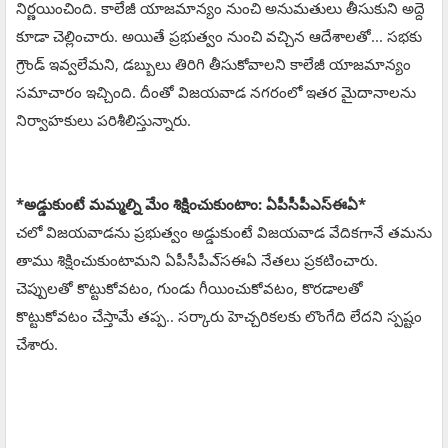
నిర్ణయించింది. కాలేజీ యాజమాన్యం నుంచి అనుమతులు తీసుకుని అద్దె
కూడా చెల్లించారు. అయితే ప్రభుత్వం నుంచి వచ్చిన ఆదేశాలతో... సభకు
గ్రౌండ్‌ ఇవ్వలేమని, డబ్బులు తిరిగి తీసుకోవాలని కాలేజీ యాజమాన్యం
సమాచారం ఇచ్చింది. దీంతో విజయవాడ నగరంలో ఇతర మైదానాలను
నిర్వాహకులు పరిశీలిస్తున్నారు.
*అడ్డుకుంటే మమ్మల్ని మేం శిక్షించుకుంటాం: ఏపీసీపీఎస్ఈఏ*
చలో విజయవాడను ప్రభుత్వం అడ్డుకుంటే విజయవాడ వేదికగానే తమను
తాము శిక్షించుకుంటామని ఏపీసీపీఎ్‌సఈఏ నేతలు ప్రకటించారు.
చెప్పులతో కొట్టుకోవటం, గుండు గీయించుకోవటం, కొరడాలతో
కొట్టుకోవటం చేస్తామే తప్ప.. సర్కారు హెచ్చరికలకు లొంగేది లేదని స్పష్టం
చేశారు.