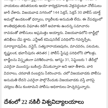
నాయకులు తదితరులకు ఆయా కార్యక్రమాలకు వెళ్లవద్దంటూ నోటీసులు
జారీ చేశారు. విజయవాడ నగరంలో 144 సెక్షన్, సెక్షన్ 30 పోలీస్ యాక్ట్
అమల్లో ఉండటంతో ధర్నాలు, ర్యాలీలకు అనుమతి లేదు. ఈ నేపథ్యంలో
శాంతిభద్రతలకు విఘాతం కలిగే అవకాశం ఉందన్న సమాచారం
రావడంతో పోలీసులు అప్రమత్తం అయ్యారు. విజయవాడలోని లాడ్జీల్లో
తనిఖీలు చేప ట్టారు. ఎన్టీఆర్ కమిషనరేట్ పరిధిలోని గవర్నర్పేట,
సూర్యారావుపేట, వన్లైన్, సత్యనారాయణపురం, మాచవరం, పటమట,
కృష్ణలంక, భవానీపురం తదితర | పోలీస్ స్టేషన్ల పరిధిలోని హోటళ్లు,
లాడ్జీలను విస్తృతంగా పరిశీలించారు. ఆగస్టు 31, సెప్టెంబరు 1 తేదీల్లో
ఎవరైనా ముందస్తు బుకింగ్లు చేసుకున్నారా అని ఆరా తీశారు. వారి
వివరాలు, చరవాణి నంబర్లను సేకరించారు. చలో విజయవాడకు పోలీసు
అనుమతి లేదని ఎవరైనా పాల్గొనేందుకు విజయవాడకు వస్తే వారిపై
చర్యలు తీసు కుంటామని పోలీసు అధికారులు హెచ్చరిస్తున్నారు.
దేశంలో 22 నకిలీ విశ్వవిద్యాలయాలు