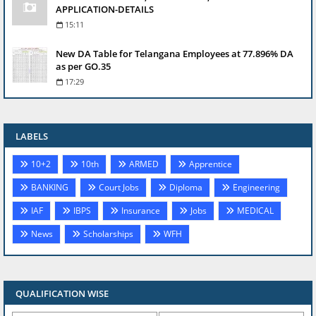
APPLICATION-DETAILS
15:11
New DA Table for Telangana Employees at 77.896% DA
as per GO.35
17:29
LABELS
10+2
10th
ARMED
Apprentice
BANKING
Court Jobs
Diploma
Engineering
IAF
IBPS
Insurance
Jobs
MEDICAL
News
Scholarships
WFH
QUALIFICATION WISE