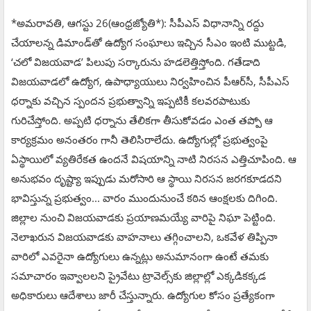
*అమరావతి, ఆగస్టు 26(ఆంధ్రజ్యోతి*): సీపీఎస్‌ విధానాన్ని రద్దు
చేయాలన్న డిమాండ్‌తో ఉద్యోగ సంఘాలు ఇచ్చిన సీఎం ఇంటి ముట్టడి,
‘చలో విజయవాడ’ పిలుపు సర్కారును హడలెత్తిస్తోంది. గతేడాది
విజయవాడలో ఉద్యోగ, ఉపాధ్యాయులు నిర్వహించిన పీఆర్‌సీ, సీపీఎస్‌
ధర్నాకు వచ్చిన స్పందన ప్రభుత్వాన్ని ఇప్పటికీ కలవరపాటుకు
గురిచేస్తోంది. అప్పటి ధర్నాను తేలికగా తీసుకోవడం ఎంత తప్పో ఆ
కార్యక్రమం అనంతరం గానీ తెలిసిరాలేదు. ఉద్యోగుల్లో ప్రభుత్వంపై
ఏస్థాయిలో వ్యతిరేకత ఉందనే విషయాన్ని నాటి నిరసన ఎత్తిచూపింది. ఆ
అనుభవం దృష్ట్యా ఇప్పుడు మరోసారి ఆ స్థాయి నిరసన జరగకూడదని
భావిస్తున్న ప్రభుత్వం... వారం ముందునుంచే కఠిన ఆంక్షలకు దిగింది.
జిల్లాల నుంచి విజయవాడకు ప్రయాణమయ్యే వారిపై నిఘా పెట్టింది.
నెలాఖరున విజయవాడకు వాహనాలు తగ్గించాలని, ఒకవేళ తిప్పినా
వారిలో ఎవరైనా ఉద్యోగులు ఉన్నట్లు అనుమానంగా ఉంటే తమకు
సమాచారం ఇవ్వాలలని ప్రైవేటు ట్రావెల్స్‌కు జిల్లాల్లో ఎక్కడికక్కడ
అధికారులు ఆదేశాలు జారీ చేస్తున్నారు. ఉద్యోగుల కోసం ప్రత్యేకంగా