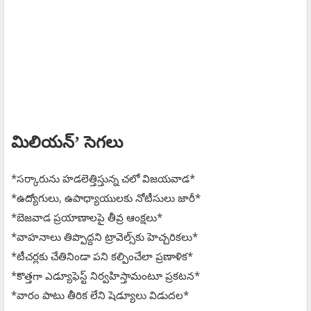
మిలియన్‌’ సెగలు
*సర్కారును హడలెత్తిస్తున్న చలో విజయవాడ*
*ఉద్యోగులు, ఉపాధ్యాయులకు నోటీసులు జారీ*
*బెజవాడ ప్రయాణాలపై తీవ్ర ఆంక్షలు*
*వాహనాలు తిప్పొద్దని ట్రావెల్స్‌కు హెచ్చరికలు*
*టీచర్లకు చేతినిండా పని కల్పించేలా ప్రణాళిక*
*కొత్తగా ఎడ్యూఫెస్ట్‌ నిర్వహిస్తామంటూ ప్రకటన*
*వారం పాటు తీరిక లేని షెడ్యూలు విడుదల*