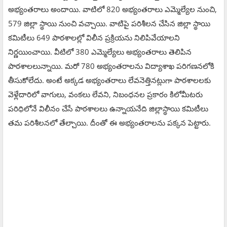
అభ్యంతరాలు అందాయి. వాటిలో 820 అభ్యంతరాలు ఎమ్మెల్యేల నుంచి,
579 జిల్లా స్థాయి నుంచి వచ్చాయి. వాటిపై పరిశీలన చేసిన జిల్లా స్థాయి
కమిటీలు 649 పాఠశాలల్లో విలీన ప్రక్రియను నిలిపివేయాలని
నిర్ణయించాయి. వీటిలో 380 ఎమ్మెల్యేలు అభ్యంతరాలు తెలిపిన
పాఠశాలలున్నాయి. మరో 780 అభ్యంతరాలను విద్యాశాఖ పరిగణనలోకి
తీసుకోలేదు. అంటే అక్కడ అభ్యంతరాలు లేవనెత్తినట్లుగా పాఠశాలలకు
వెళ్లేదారిలో వాగులు, వంకలు లేవని, నిబంధనల ప్రకారం కిలోమీటరు
పరిధిలోనే విలీనం చేసే పాఠశాలలు ఉన్నాయనేది జిల్లాస్థాయి కమిటీలు
తమ పరిశీలనలో తేల్చాయి. దీంతో ఈ అభ్యంతరాలను పక్కన పెట్టారు.