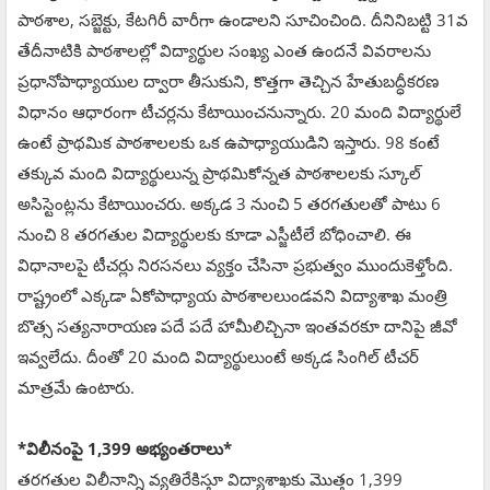
పాఠశాల, సబ్జెక్టు, కేటగిరీ వారీగా ఉండాలని సూచించింది. దీనినిబట్టి 31వ
తేదీనాటికి పాఠశాలల్లో విద్యార్థుల సంఖ్య ఎంత ఉందనే వివరాలను
ప్రధానోపాధ్యాయుల ద్వారా తీసుకుని, కొత్తగా తెచ్చిన హేతుబద్ధీకరణ
విధానం ఆధారంగా టీచర్లను కేటాయించనున్నారు. 20 మంది విద్యార్థులే
ఉంటే ప్రాథమిక పాఠశాలలకు ఒక ఉపాధ్యాయుడిని ఇస్తారు. 98 కంటే
తక్కువ మంది విద్యార్థులున్న ప్రాథమికోన్నత పాఠశాలలకు స్కూల్‌
అసిస్టెంట్లను కేటాయించరు. అక్కడ 3 నుంచి 5 తరగతులతో పాటు 6
నుంచి 8 తరగతుల విద్యార్థులకు కూడా ఎస్జీటీలే బోధించాలి. ఈ
విధానాలపై టీచర్లు నిరసనలు వ్యక్తం చేసినా ప్రభుత్వం ముందుకెళ్తోంది.
రాష్ట్రంలో ఎక్కడా ఏకోపాధ్యాయ పాఠశాలలుండవని విద్యాశాఖ మంత్రి
బొత్స సత్యనారాయణ పదే పదే హామీలిచ్చినా ఇంతవరకూ దానిపై జీవో
ఇవ్వలేదు. దీంతో 20 మంది విద్యార్థులుంటే అక్కడ సింగిల్‌ టీచర్‌
మాత్రమే ఉంటారు.
*విలీనంపై 1,399 అభ్యంతరాలు*
తరగతుల విలీనాన్ని వ్యతిరేకిస్తూ విద్యాశాఖకు మొత్తం 1,399