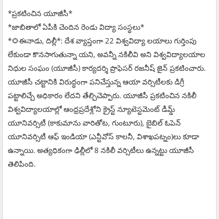
*ప్రకటించిన యూజీసీ*
*జాబితాలో ఏపీకి చెందిన రెండు విద్యా సంస్థలు*
*🌻ఈనాడు, దిల్లీ*: దేశ వ్యాప్తంగా 22 విశ్వవిద్యా లయాలు గుర్తింపు
లేకుండా కొనసాగుతున్నా యని, అవన్నీ నకిలీవి అని విశ్వవిద్యాలయాల
నిధుల సంఘం (యూజీసీ) కార్యదర్శి ప్రొఫెసర్ రజనీష్ జైన్ ప్రకటించారు.
యూజీసీ చట్టానికి విరుద్ధంగా పనిచేస్తున్న ఆయా వర్సిటీలకు డిగ్రీ
పట్టాలిచ్చే అధికారం లేదని తేల్చిచెప్పారు. యూజీసీ ప్రకటించిన నకిలీ
విశ్వవిద్యాలయాల్లో ఆంధ్రప్రదేశ్లోని క్రైస్ట్ న్యూటెస్టమెంట్ డీమ్డ్
యూనివర్సిటీ (కాకుమాను వారితోట, గుంటూరు), బైబిల్ ఓపెన్
యూనివర్సిటీ ఆఫ్ ఇండియా (ఎన్టీవోస్ కాలనీ, విశాఖపట్నం)లు కూడా
ఉన్నాయి. అత్యధికంగా ఢిల్లీలో 8 నకిలీ వర్సిటీలు ఉన్నట్టు యూజీసీ
తెలిపింది.