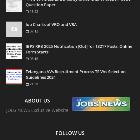
Question Paper
15:22
Job Charts of VRO and VRA
07:13
IBPS RRB 2025 Notification [Out] for 13217 Posts, Online
Form Starts
06:16
Telangana VVs Recruitment Process TS VVs Selection
Guidelines 2024
21:38
ABOUT US
JOBS NEWS Exclusive Website
FOLLOW US