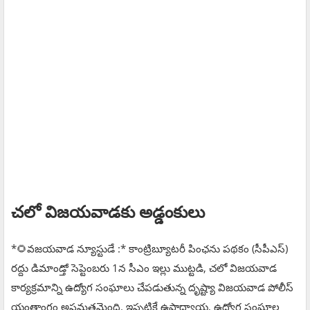
చలో విజయవాడకు అడ్డంకులు
*🌻వజయవాడ న్యూస్టుడే :* కాంట్రిబ్యూటరీ పింఛను పథకం (సీపీఎస్)
రద్దు డిమాండ్తో సెప్టెంబరు 1న సీఎం ఇల్లు ముట్టడి, చలో విజయవాడ
కార్యక్రమాన్ని ఉద్యోగ సంఘాలు చేపడుతున్న దృష్ట్యా విజయవాడ పోలీస్
యంత్రాంగం అప్రమత్తమైంది. ఇప్పటికే ఉపాధ్యాయ, ఉద్యోగ సంఘాల