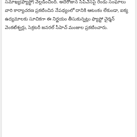
సమాఖ్య(ఫ్యాప్టో) వెల్లడించింది. అదేరోజున సీపీఎ్‌సపై రెండు సంఘాలు
వారి కార్యాచరణ ప్రకటించిన నేపథ్యంలో దానికి ఆటంకం లేకుండా, ఐక్య
ఉద్యమాలకు సూచికగా ఈ నిర్ణయం తీసుకున్నట్లు ఫ్యాప్టో చైర్మన్‌
వెంకటేశ్వర్లు, సెక్రటరీ జనరల్‌ సీహెచ్‌ మంజుల ప్రకటించారు.