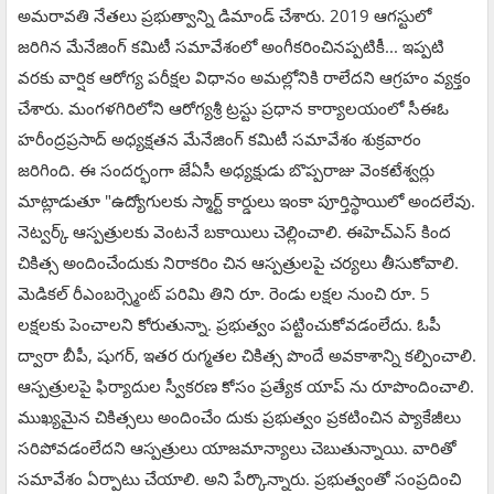
అమరావతి నేతలు ప్రభుత్వాన్ని డిమాండ్ చేశారు. 2019 ఆగస్టులో
జరిగిన మేనేజింగ్ కమిటీ సమావేశంలో అంగీకరించినప్పటికీ... ఇప్పటి
వరకు వార్షిక ఆరోగ్య పరీక్షల విధానం అమల్లోనికి రాలేదని ఆగ్రహం వ్యక్తం
చేశారు. మంగళగిరిలోని ఆరోగ్యశ్రీ ట్రస్టు ప్రధాన కార్యాలయంలో సీఈఓ
హరీంద్రప్రసాద్ అధ్యక్షతన మేనేజింగ్ కమిటీ సమావేశం శుక్రవారం
జరిగింది. ఈ సందర్భంగా జేఏసీ అధ్యక్షుడు బొప్పరాజు వెంకటేశ్వర్లు
మాట్లాడుతూ "ఉద్యోగులకు స్మార్ట్ కార్డులు ఇంకా పూర్తిస్థాయిలో అందలేవు.
నెట్వర్క్ ఆస్పత్రులకు వెంటనే బకాయిలు చెల్లించాలి. ఈహెచ్ఎస్ కింద
చికిత్స అందించేందుకు నిరాకరిం చిన ఆస్పత్రులపై చర్యలు తీసుకోవాలి.
మెడికల్ రీఎంబర్స్మెంట్ పరిమి తిని రూ. రెండు లక్షల నుంచి రూ. 5
లక్షలకు పెంచాలని కోరుతున్నా. ప్రభుత్వం పట్టించుకోవడంలేదు. ఓపీ
ద్వారా బీపీ, షుగర్, ఇతర రుగ్మతల చికిత్స పొందే అవకాశాన్ని కల్పించాలి.
ఆస్పత్రులపై ఫిర్యాదుల స్వీకరణ కోసం ప్రత్యేక యాప్ ను రూపొందించాలి.
ముఖ్యమైన చికిత్సలు అందించేం దుకు ప్రభుత్వం ప్రకటించిన ప్యాకేజీలు
సరిపోవడంలేదని ఆస్పత్రులు యాజమాన్యాలు చెబుతున్నాయి. వారితో
సమావేశం ఏర్పాటు చేయాలి. అని పేర్కొన్నారు. ప్రభుత్వంతో సంప్రదించి