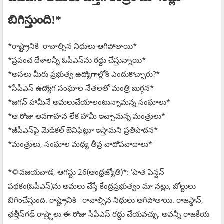
బిగిస్తుంది!*
*రాష్ట్రానికి రావాల్సిన నిధులు ఆగిపోతాయి*
*ప్రపంచ దేశాలన్నీ ఓపీఎస్‌ను రద్దు చేస్తున్నాయి*
*అసలు మీరు ప్రభుత్వ ఉద్యోగాల్లోకి ఎందుకొచ్చారు?*
*సీపీఎస్‌ ఉద్యోగ సంఘాల నేతలతో మంత్రి బుగ్గన*
*జగన్‌ హామీనే అమలుచేయాలంటున్నామన్న సంఘాలు*
*ఆ రోజు అవగాహన లేక హామీ ఇచ్చామన్న మంత్రులు*
*జీపీఎస్‌పై మెడికల్‌ బెనిఫిట్లూ ఇస్తామని ప్రతిపాదన*
*మంత్రులు, సంఘాల మధ్య తీవ్ర వాదోపవాదాలు*
*🌻వజయవాడ, ఆగస్టు 26(ఆంధ్రజ్యోతి)*: ‘పాత పెన్షన్‌
పథకం(ఓపీఎస్)ను అమలు చేస్తే కేంద్రప్రభుత్వం మా నట్లు, బోల్టులు
బిగించేస్తుంది. రాష్ట్రానికి రావాల్సిన నిధులు ఆగిపోతాయి. రాజస్థాన్‌,
ఛత్తీస్‌గఢ్‌ రాష్ర్టాలు ఈ రోజు సీపీఎస్‌ రద్దు చేయవచ్చు. అవన్నీ రాజకీయ