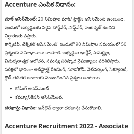
Accenture
ఎంపిక విధానం:
మాక్ అసెస్‌మెంట్:
20 నిమిషాల మాక్/ ప్రాక్టీస్ అసెస్‌మెంట్ ఉంటుంది.
ఇందులో అభ్యర్థులకు సరైన హార్డ్‌వేర్, సాఫ్ట్‌వేర్, ఇంటర్నెట్ ఉందని
నిర్ధారణకు వస్తారు.
కాగ్నిటివ్, టెక్నికల్ అసెస్‌మెంట్: ఇందులో 90 నిమిషాల సమయంలో 50
ప్రశ్నలకు సమాధానాలు రాయాలి. అభ్యర్థుల ఇంగ్లీష్ సామర్థ్యం,
విమర్శనాత్మక ఆలోచన, సమస్య పరిష్కార నైపుణ్యాలు పరిశీలిస్తారు.
పరీక్షలో భాగంగా అబ్‌స్ట్రాక్ట్ రీజనింగ్, సూడోకోడ్, నెట్‌వర్కింగ్, సెక్యూరిటీ,
క్లౌడ్ తదితర అంశాలకు సంబంధించిన ప్రశ్నలు ఉంటాయి.
కోడింగ్ అసెస్‌మెంట్
కమ్యూనికేషన్ అసెస్‌మెంట్.
దరఖాస్తు విధానం:
ఆన్‌లైన్‌ ద్వారా దరఖాస్తు చేసుకోవాలి.
Accenture Recruitment 2022 - Associate