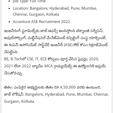
Job Type: Full Time
Location: Bangalore, Hyderabad, Pune, Mumbai,
Chennai, Gurgaon, Kolkata
Accenture ASE Recruitment 2022
ఇంజనీరింగ్ స్టూడెంట్స్‌కు జాబ్ ఆఫర్స్ అందిస్తోంది టెక్నాలజీ సర్వీసెస్,
అవుట్‌సోర్సింగ్, మల్టీనేషనల్ మేనేజ్‌మెంట్ కన్సల్టింగ్ సంస్థ యాక్సెంచర్.
ఈ కంపెనీ అసోసియేట్ సాఫ్ట్‌వేర్ ఇంజనీర్ (ASE) రోల్ కోసం రిక్రూట్‌మెంట్
చేపట్టింది.
BE, B.Techలో CSE, IT, ECE కోర్సులు పూర్తి చేసిన ఫ్రెషర్లు; 2020,
2021 లేదా 2022 బ్యాచ్‌ల MCA గ్రాడ్యుయేట్స్ ఈ ఉద్యోగానికి అప్లయ్‌
చేసుకోవచ్చు.
జీతం: ఎంపికైన అభ్యర్థులకు జీతం రూ.4,50,000 వరకు ఉంటుంది.
జాబ్‌ లొకేషన్‌: Bangalore, Hyderabad, Pune, Mumbai, Chennai,
Gurgaon, Kolkata