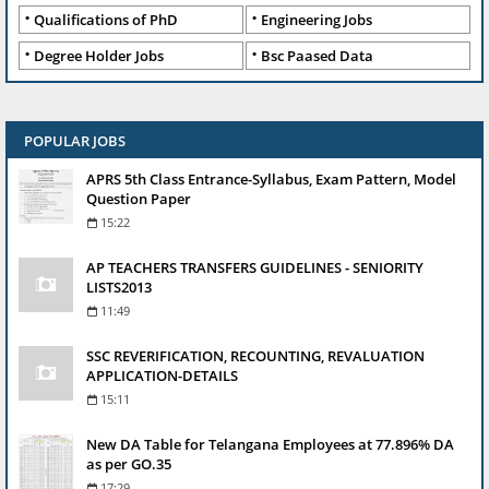
Qualifications of PhD
Engineering Jobs
Degree Holder Jobs
Bsc Paased Data
POPULAR JOBS
APRS 5th Class Entrance-Syllabus, Exam Pattern, Model
Question Paper
15:22
AP TEACHERS TRANSFERS GUIDELINES - SENIORITY
LISTS2013
11:49
SSC REVERIFICATION, RECOUNTING, REVALUATION
APPLICATION-DETAILS
15:11
New DA Table for Telangana Employees at 77.896% DA
as per GO.35
17:29