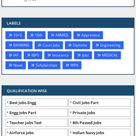
LABELS
10+2
10th
ARMED
Apprentice
BANKING
Court Jobs
Diploma
Engineering
IAF
IBPS
Insurance
Jobs
MEDICAL
News
Scholarships
WFH
QUALIFICATION WISE
Best Jobs Engg
Civil Jobs Part
Engg Jobs Part
Private Jobs
Teacher Jobs Test
8th Passed Jobs
Airforce Jobs
Indian Navy Jobs